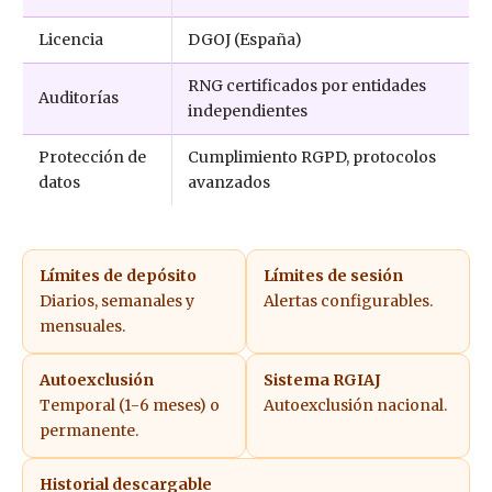
Licencia
DGOJ (España)
RNG certificados por entidades
Auditorías
independientes
Protección de
Cumplimiento RGPD, protocolos
datos
avanzados
Límites de depósito
Límites de sesión
Diarios, semanales y
Alertas configurables.
mensuales.
Autoexclusión
Sistema RGIAJ
Temporal (1-6 meses) o
Autoexclusión nacional.
permanente.
Historial descargable