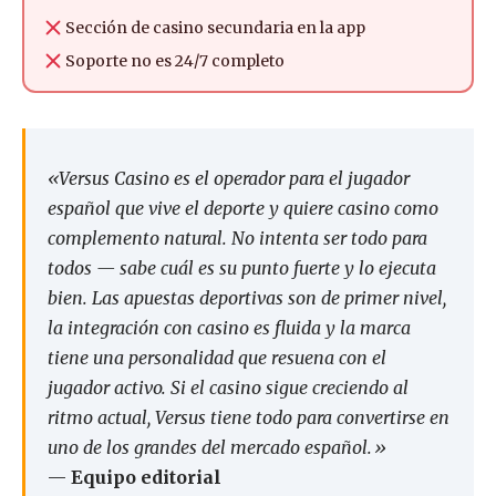
Sección de casino secundaria en la app
Soporte no es 24/7 completo
«Versus Casino es el operador para el jugador
español que vive el deporte y quiere casino como
complemento natural. No intenta ser todo para
todos — sabe cuál es su punto fuerte y lo ejecuta
bien. Las apuestas deportivas son de primer nivel,
la integración con casino es fluida y la marca
tiene una personalidad que resuena con el
jugador activo. Si el casino sigue creciendo al
ritmo actual, Versus tiene todo para convertirse en
uno de los grandes del mercado español.»
—
Equipo editorial