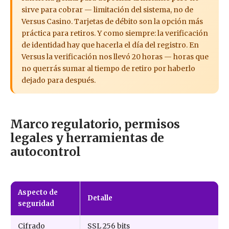
sirve para cobrar — limitación del sistema, no de
Versus Casino. Tarjetas de débito son la opción más
práctica para retiros. Y como siempre: la verificación
de identidad hay que hacerla el día del registro. En
Versus la verificación nos llevó 20 horas — horas que
no querrás sumar al tiempo de retiro por haberlo
dejado para después.
Marco regulatorio, permisos
legales y herramientas de
autocontrol
Aspecto de
Detalle
seguridad
Cifrado
SSL 256 bits