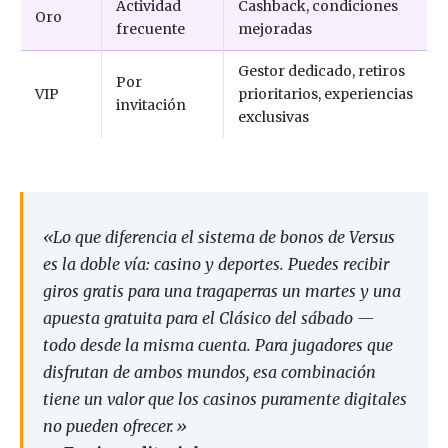
Actividad
Cashback, condiciones
Oro
frecuente
mejoradas
Gestor dedicado, retiros
Por
VIP
prioritarios, experiencias
invitación
exclusivas
«Lo que diferencia el sistema de bonos de Versus
es la doble vía: casino y deportes. Puedes recibir
giros gratis para una tragaperras un martes y una
apuesta gratuita para el Clásico del sábado —
todo desde la misma cuenta. Para jugadores que
disfrutan de ambos mundos, esa combinación
tiene un valor que los casinos puramente digitales
no pueden ofrecer.»