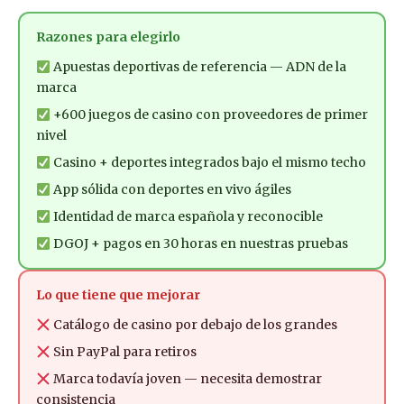
Razones para elegirlo
Apuestas deportivas de referencia — ADN de la
marca
+600 juegos de casino con proveedores de primer
nivel
Casino + deportes integrados bajo el mismo techo
App sólida con deportes en vivo ágiles
Identidad de marca española y reconocible
DGOJ + pagos en 30 horas en nuestras pruebas
Lo que tiene que mejorar
Catálogo de casino por debajo de los grandes
Sin PayPal para retiros
Marca todavía joven — necesita demostrar
consistencia