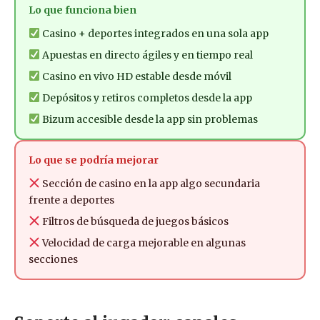
Lo que funciona bien
Casino + deportes integrados en una sola app
Apuestas en directo ágiles y en tiempo real
Casino en vivo HD estable desde móvil
Depósitos y retiros completos desde la app
Bizum accesible desde la app sin problemas
Lo que se podría mejorar
Sección de casino en la app algo secundaria
frente a deportes
Filtros de búsqueda de juegos básicos
Velocidad de carga mejorable en algunas
secciones