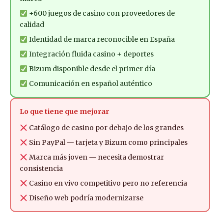
+600 juegos de casino con proveedores de
calidad
Identidad de marca reconocible en España
Integración fluida casino + deportes
Bizum disponible desde el primer día
Comunicación en español auténtico
Lo que tiene que mejorar
Catálogo de casino por debajo de los grandes
Sin PayPal — tarjeta y Bizum como principales
Marca más joven — necesita demostrar
consistencia
Casino en vivo competitivo pero no referencia
Diseño web podría modernizarse