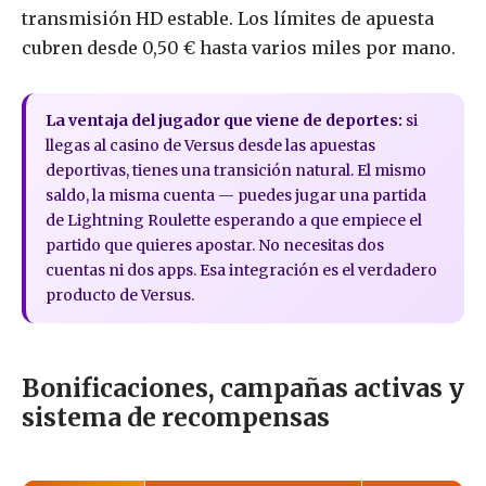
transmisión HD estable. Los límites de apuesta
cubren desde 0,50 € hasta varios miles por mano.
La ventaja del jugador que viene de deportes:
si
llegas al casino de Versus desde las apuestas
deportivas, tienes una transición natural. El mismo
saldo, la misma cuenta — puedes jugar una partida
de Lightning Roulette esperando a que empiece el
partido que quieres apostar. No necesitas dos
cuentas ni dos apps. Esa integración es el verdadero
producto de Versus.
Bonificaciones, campañas activas y
sistema de recompensas