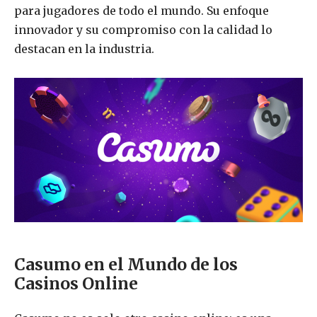
para jugadores de todo el mundo. Su enfoque
innovador y su compromiso con la calidad lo
destacan en la industria.
Casumo en el Mundo de los
Casinos Online